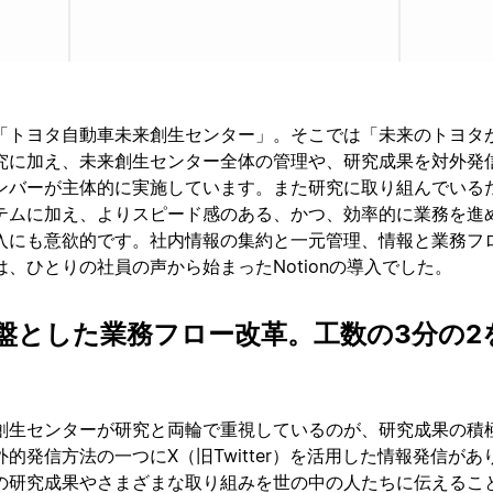
「トヨタ自動車未来創生センター」。そこでは「未来のトヨタ
究に加え、未来創生センター全体の管理や、研究成果を対外発
ンバーが主体的に実施しています。また研究に取り組んでいる
テムに加え、よりスピード感のある、かつ、効率的に業務を進
入にも意欲的です。社内情報の集約と一元管理、情報と業務フ
、ひとりの社員の声から始まったNotionの導入でした。
を基盤とした業務フロー改革。工数の3分の2
創生センターが研究と両輪で重視しているのが、研究成果の積
的発信方法の一つにX（旧Twitter）を活用した情報発信があ
の研究成果やさまざまな取り組みを世の中の人たちに伝えるこ