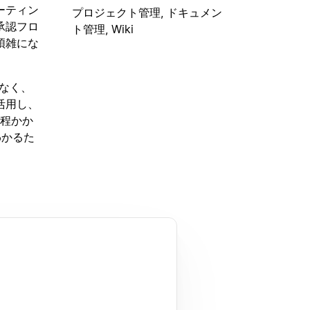
ーティン
プロジェクト管理, ドキュメン
承認フロ
ト管理, Wiki
煩雑にな
でなく、
活用し、
分程かか
わかるた