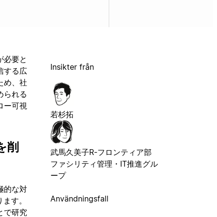
が必要と
Insikter från
信する広
ため、社
められる
ロー可視
若杉拓
を削
武馬久美子
R-フロンティア部
ファシリティ管理・IT推進グル
ープ
極的な対
Användningsfall
ります。
とで研究