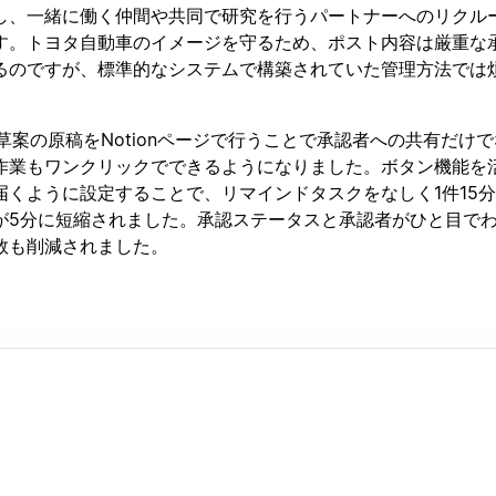
し、一緒に働く仲間や共同で研究を行うパートナーへのリクル
す。トヨタ自動車のイメージを守るため、ポスト内容は厳重な
るのですが、標準的なシステムで構築されていた管理方法では
し、草案の原稿をNotionページで行うことで承認者への共有だけ
作業もワンクリックでできるようになりました。ボタン機能を
届くように設定することで、リマインドタスクをなしく1件15
が5分に短縮されました。承認ステータスと承認者がひと目で
数も削減されました。