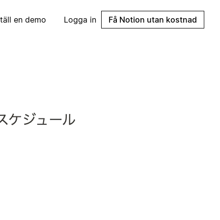
täll en demo
Logga in
Få Notion utan kostnad