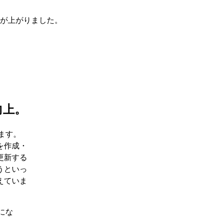
度が上がりました。
向上。
ます。
を作成・
更新する
うといっ
えていま
にな