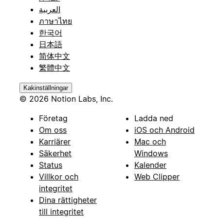
العربية
ภาษาไทย
한국어
日本語
简体中文
繁體中文
Kakinställningar
© 2026 Notion Labs, Inc.
Företag
Ladda ned
Om oss
iOS och Android
Karriärer
Mac och
Säkerhet
Windows
Status
Kalender
Villkor och
Web Clipper
integritet
Dina rättigheter
till integritet