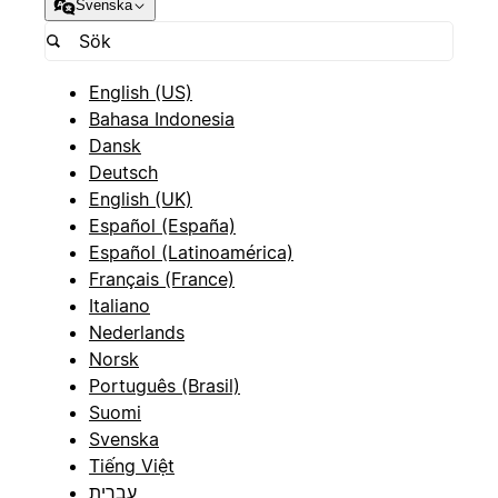
Svenska
English (US)
Bahasa Indonesia
Dansk
Deutsch
English (UK)
Español (España)
Español (Latinoamérica)
Français (France)
Italiano
Nederlands
Norsk
Português (Brasil)
Suomi
Svenska
Tiếng Việt
עברית