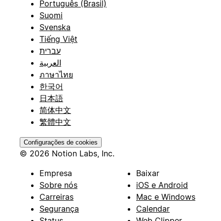
Português (Brasil)
Suomi
Svenska
Tiếng Việt
עברית
العربية
ภาษาไทย
한국어
日本語
简体中文
繁體中文
Configurações de cookies
© 2026 Notion Labs, Inc.
Empresa
Baixar
Sobre nós
iOS e Android
Carreiras
Mac e Windows
Segurança
Calendar
Status
Web Clipper