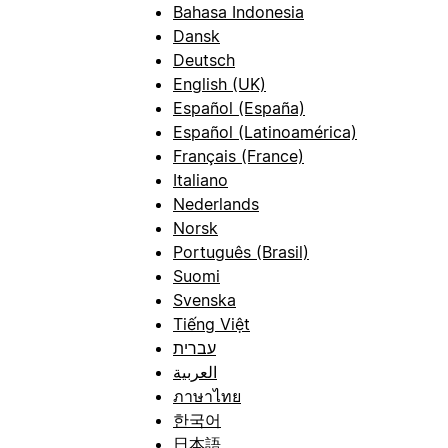
Bahasa Indonesia
Dansk
Deutsch
English (UK)
Español (España)
Español (Latinoamérica)
Français (France)
Italiano
Nederlands
Norsk
Português (Brasil)
Suomi
Svenska
Tiếng Việt
עברית
العربية
ภาษาไทย
한국어
日本語