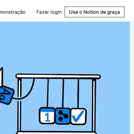
emonstração
Fazer login
Use o Notion de graça