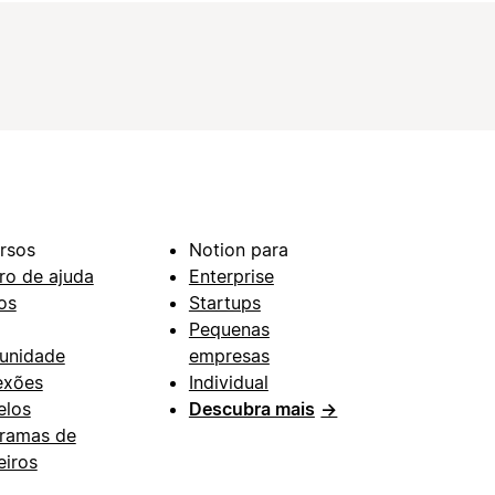
rsos
Notion para
ro de ajuda
Enterprise
os
Startups
Pequenas
unidade
empresas
exões
Individual
los
Descubra mais
→
ramas de
eiros