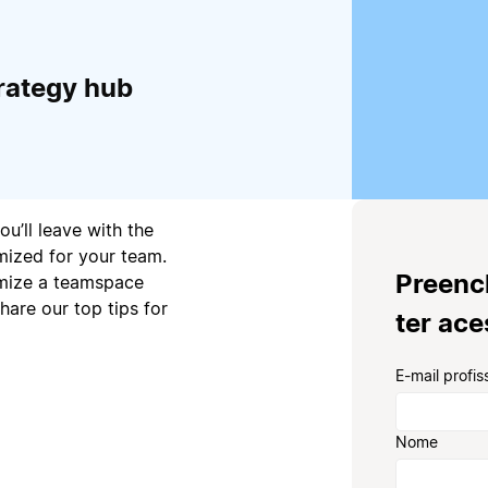
rategy hub
u’ll leave with the
mized for your team.
Preenc
omize a teamspace
hare our top tips for
ter ac
E-mail profis
Nome