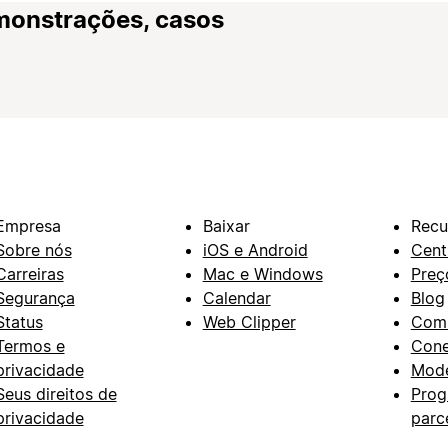
monstrações, casos
Empresa
Baixar
Recu
Sobre nós
iOS e Android
Cent
Carreiras
Mac e Windows
Preç
Segurança
Calendar
Blog
Status
Web Clipper
Com
Termos e
Con
privacidade
Mode
Seus direitos de
Prog
privacidade
parc