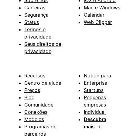
Sobre nós
iOS e Android
Carreiras
Mac e Windows
Segurança
Calendar
Status
Web Clipper
Termos e
privacidade
Seus direitos de
privacidade
Recursos
Notion para
Centro de ajuda
Enterprise
Preços
Startups
Blog
Pequenas
Comunidade
empresas
Conexões
Individual
Modelos
Descubra
Programas de
mais
→
parceiros