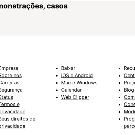
monstrações, casos
Empresa
Baixar
Recu
Sobre nós
iOS e Android
Cent
Carreiras
Mac e Windows
Preç
Segurança
Calendar
Blog
Status
Web Clipper
Com
Termos e
Con
privacidade
Mode
Seus direitos de
Prog
privacidade
parc