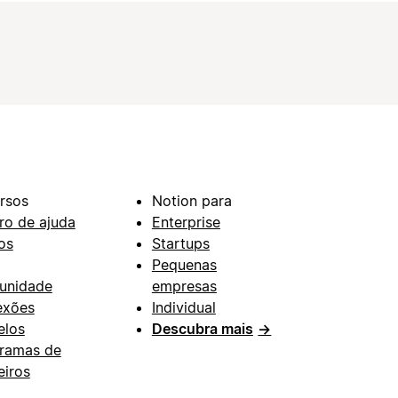
rsos
Notion para
ro de ajuda
Enterprise
os
Startups
Pequenas
unidade
empresas
exões
Individual
los
Descubra mais
→
ramas de
eiros