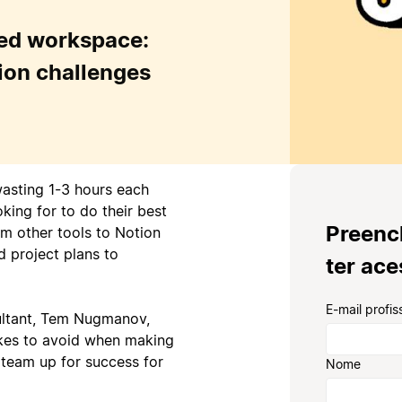
ted workspace:
ion challenges
asting 1-3 hours each
oking for to do their best
Preenc
m other tools to Notion
 project plans to
ter ac
E-mail profis
sultant, Tem Nugmanov,
kes to avoid when making
 team up for success for
Nome