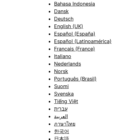
Bahasa Indonesia
Dansk
Deutsch
English (UK)
Español (España)
Español (Latinoamérica)
Français (France)
Italiano
Nederlands
Norsk
Português (Brasil)
Suomi
Svenska
Tiếng Việt
עברית
العربية
ภาษาไทย
한국어
日本語