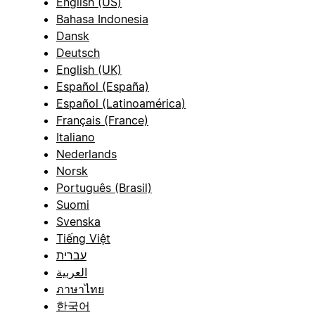
English (US)
Bahasa Indonesia
Dansk
Deutsch
English (UK)
Español (España)
Español (Latinoamérica)
Français (France)
Italiano
Nederlands
Norsk
Português (Brasil)
Suomi
Svenska
Tiếng Việt
עברית
العربية
ภาษาไทย
한국어