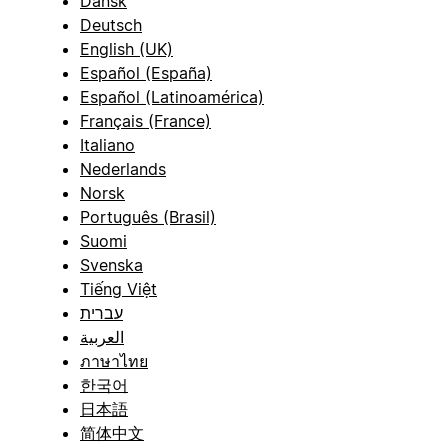
Dansk
Deutsch
English (UK)
Español (España)
Español (Latinoamérica)
Français (France)
Italiano
Nederlands
Norsk
Português (Brasil)
Suomi
Svenska
Tiếng Việt
עברית
العربية
ภาษาไทย
한국어
日本語
简体中文