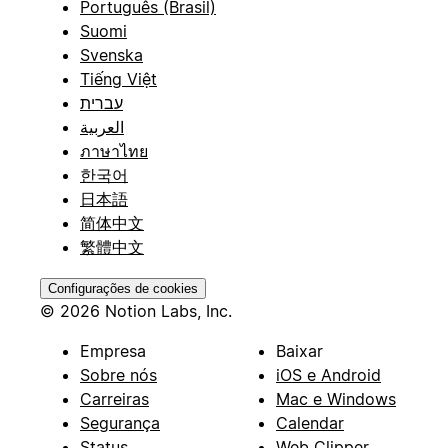
Português (Brasil)
Suomi
Svenska
Tiếng Việt
עברית
العربية
ภาษาไทย
한국어
日本語
简体中文
繁體中文
Configurações de cookies
© 2026 Notion Labs, Inc.
Empresa
Baixar
Sobre nós
iOS e Android
Carreiras
Mac e Windows
Segurança
Calendar
Status
Web Clipper