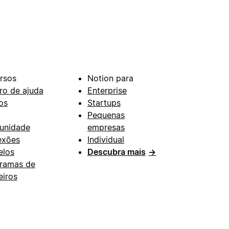
rsos
Notion para
ro de ajuda
Enterprise
os
Startups
Pequenas
unidade
empresas
exões
Individual
los
Descubra mais
→
ramas de
eiros