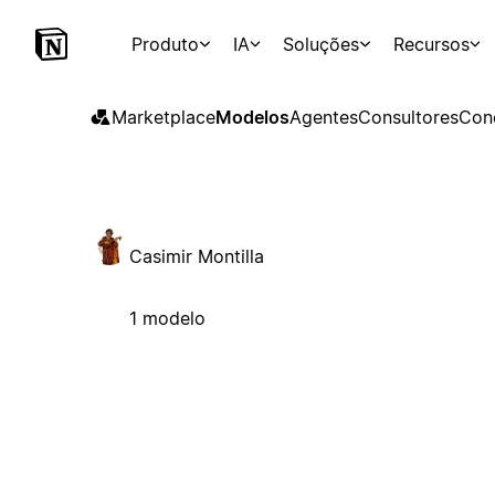
Produto
IA
Soluções
Recursos
Marketplace
Modelos
Agentes
Consultores
Con
Casimir Montilla
1 modelo