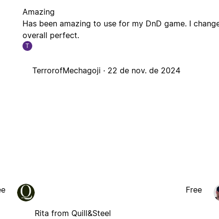
Amazing
Has been amazing to use for my DnD game. I changed
overall perfect.
T
TerrorofMechagoji ·
22 de nov. de 2024
ee
Free
Rita from Quill&Steel