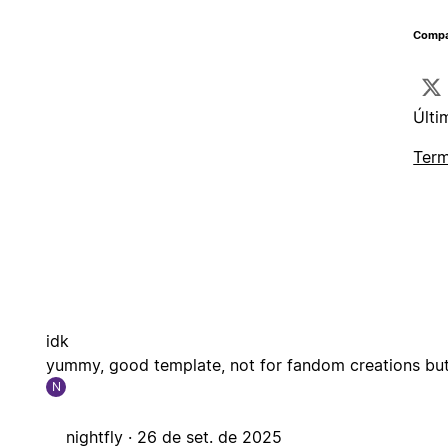
Compa
Últi
Term
idk
yummy, good template, not for fandom creations but 
N
nightfly ·
26 de set. de 2025