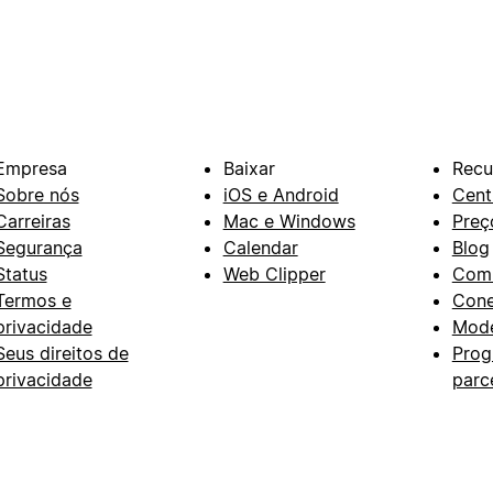
Empresa
Baixar
Recu
Sobre nós
iOS e Android
Cent
Carreiras
Mac e Windows
Preç
Segurança
Calendar
Blog
Status
Web Clipper
Com
Termos e
Con
privacidade
Mode
Seus direitos de
Prog
privacidade
parc