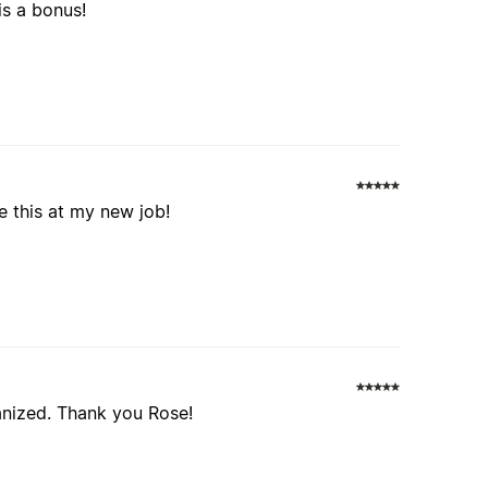
is a bonus!
se this at my new job!
anized. Thank you Rose!