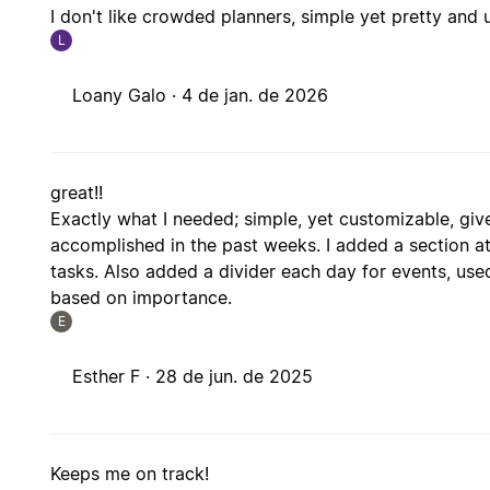
I don't like crowded planners, simple yet pretty and u
L
Loany Galo ·
4 de jan. de 2026
great!!
Exactly what I needed; simple, yet customizable, give
accomplished in the past weeks. I added a section at 
tasks. Also added a divider each day for events, used
based on importance.
E
Esther F ·
28 de jun. de 2025
Keeps me on track!