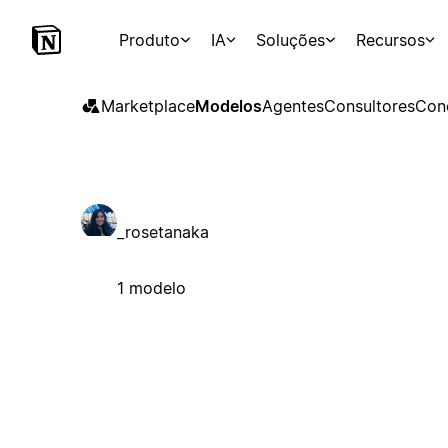
Produto
IA
Soluções
Recursos
Marketplace
Modelos
Agentes
Consultores
Con
_rosetanaka
1 modelo