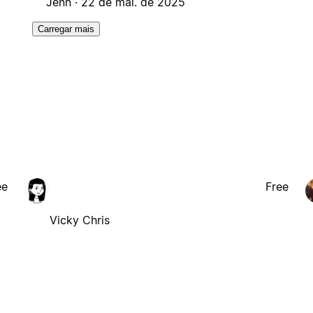
Jenn ·
22 de mai. de 2025
Carregar mais
ee
Free
Vicky Chris