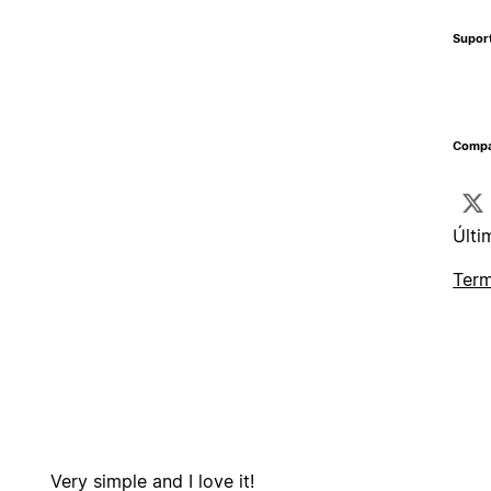
Supor
Compa
Últi
Term
Very simple and I love it!