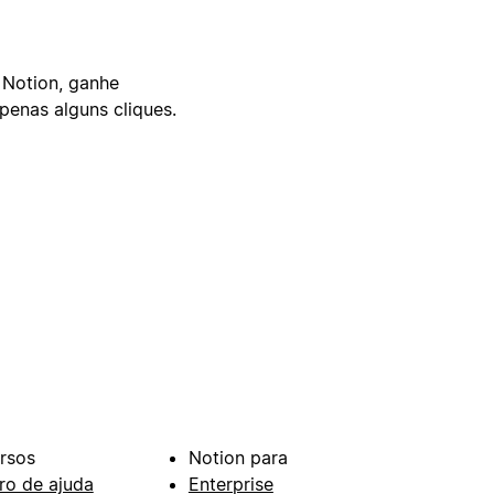
 Notion, ganhe
enas alguns cliques.
rsos
Notion para
ro de ajuda
Enterprise