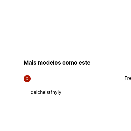
Mais modelos como este
Fr
D
daichelstfnyly