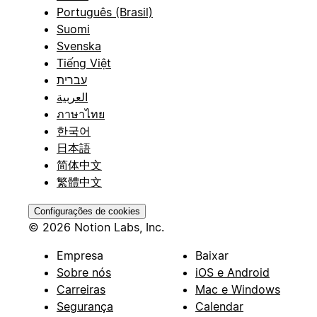
Português (Brasil)
Suomi
Svenska
Tiếng Việt
עברית
العربية
ภาษาไทย
한국어
日本語
简体中文
繁體中文
Configurações de cookies
© 2026 Notion Labs, Inc.
Empresa
Baixar
Sobre nós
iOS e Android
Carreiras
Mac e Windows
Segurança
Calendar