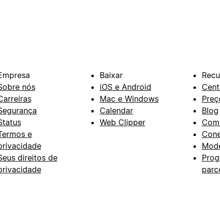
Empresa
Baixar
Recu
Sobre nós
iOS e Android
Cent
Carreiras
Mac e Windows
Preç
Segurança
Calendar
Blog
Status
Web Clipper
Com
Termos e
Con
privacidade
Mode
Seus direitos de
Prog
privacidade
parc