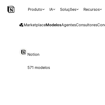
Produto
IA
Soluções
Recursos
Marketplace
Modelos
Agentes
Consultores
Con
Notion
571 modelos