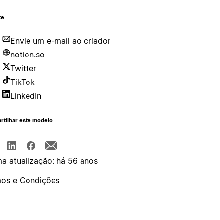
te
Envie um e-mail ao criador
notion.so
Twitter
TikTok
LinkedIn
rtilhar este modelo
ma atualização: há 56 anos
os e Condições