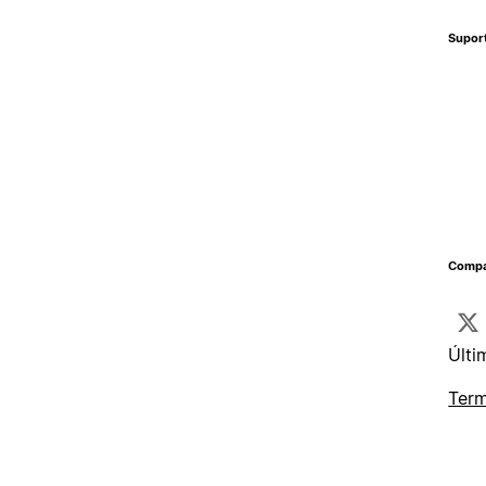
Supor
Compa
Últi
Term