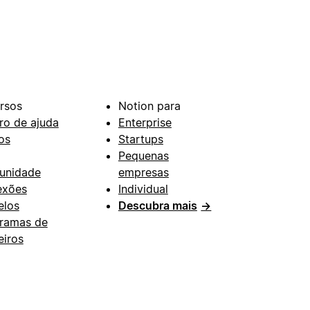
rsos
Notion para
ro de ajuda
Enterprise
os
Startups
Pequenas
unidade
empresas
exões
Individual
los
Descubra mais
→
ramas de
eiros