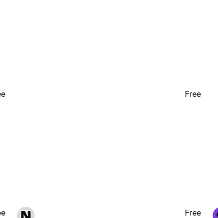
ee
Free
ee
Free