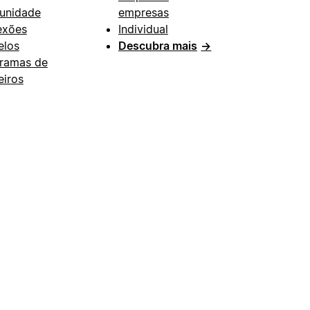
unidade
empresas
exões
Individual
los
Descubra mais
→
ramas de
eiros