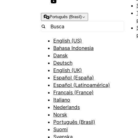
Português (Brasil)
English (US)
Bahasa Indonesia
Dansk
Deutsch
English (UK)
Español (España)
Español (Latinoamérica)
Français (France)
Italiano
Nederlands
Norsk
Português (Brasil)
Suomi
Svenska