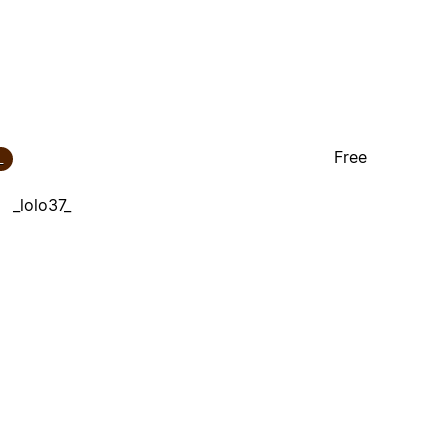
Free
_
_lolo37_