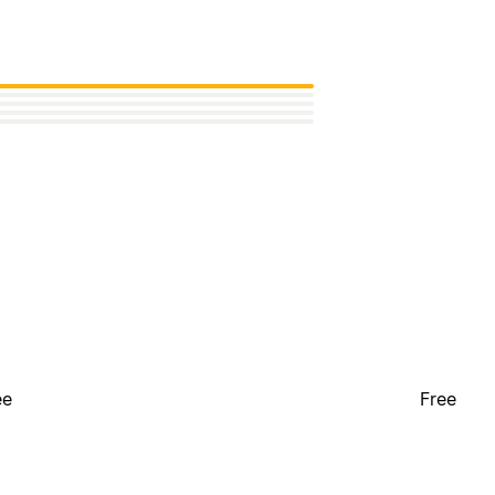
ee
Free