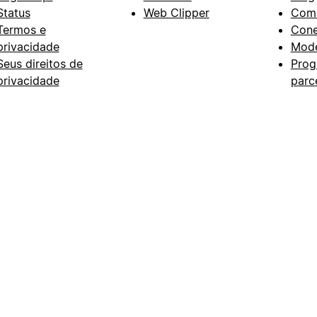
Status
Web Clipper
Com
Termos e
Con
privacidade
Mode
Seus direitos de
Prog
privacidade
parc