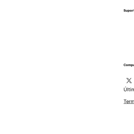
Supor
Compa
Últi
Term