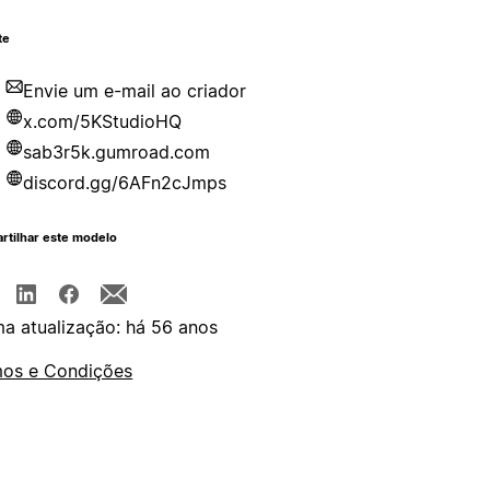
te
Envie um e-mail ao criador
x.com/5KStudioHQ
sab3r5k.gumroad.com
discord.gg/6AFn2cJmps
rtilhar este modelo
ma atualização: há 56 anos
os e Condições