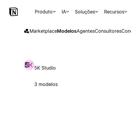
Produto
IA
Soluções
Recursos
Marketplace
Modelos
Agentes
Consultores
Con
5K Studio
3 modelos