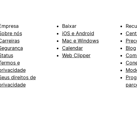
Empresa
Baixar
Recu
Sobre nós
iOS e Android
Cent
Carreiras
Mac e Windows
Preç
Segurança
Calendar
Blog
Status
Web Clipper
Com
Termos e
Con
privacidade
Mode
Seus direitos de
Prog
privacidade
parc