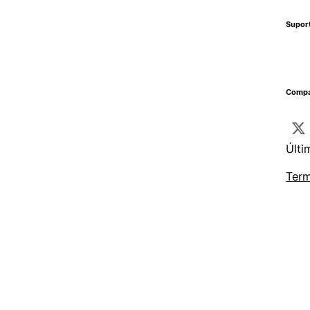
Supor
Compa
Últi
Term