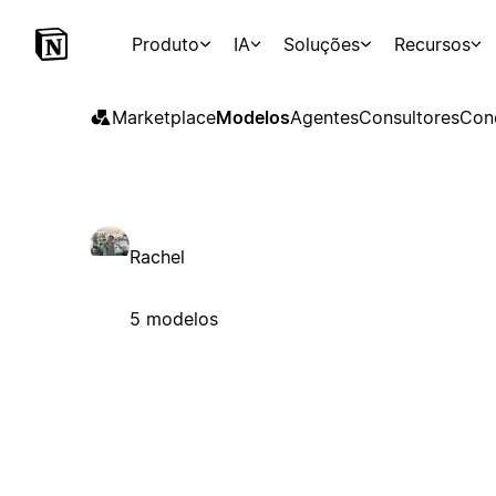
Produto
IA
Soluções
Recursos
Marketplace
Modelos
Agentes
Consultores
Con
Rachel
5 modelos