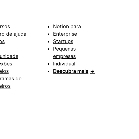
rsos
Notion para
ro de ajuda
Enterprise
os
Startups
Pequenas
unidade
empresas
exões
Individual
los
Descubra mais
→
ramas de
eiros