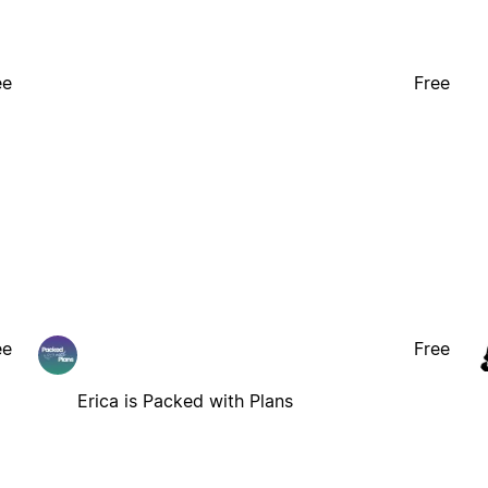
ee
Free
ee
Free
Erica is Packed with Plans