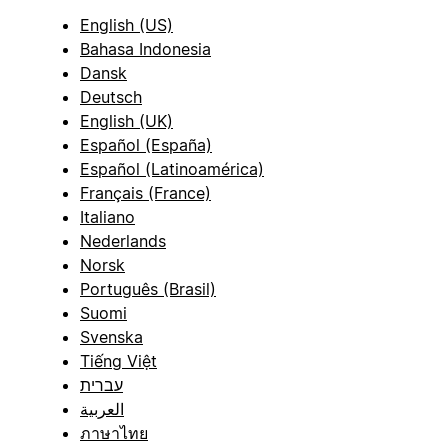
English (US)
Bahasa Indonesia
Dansk
Deutsch
English (UK)
Español (España)
Español (Latinoamérica)
Français (France)
Italiano
Nederlands
Norsk
Português (Brasil)
Suomi
Svenska
Tiếng Việt
עברית
العربية
ภาษาไทย