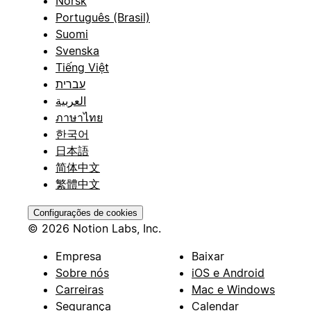
Norsk
Português (Brasil)
Suomi
Svenska
Tiếng Việt
עברית
العربية
ภาษาไทย
한국어
日本語
简体中文
繁體中文
Configurações de cookies
© 2026 Notion Labs, Inc.
Empresa
Baixar
Sobre nós
iOS e Android
Carreiras
Mac e Windows
Segurança
Calendar