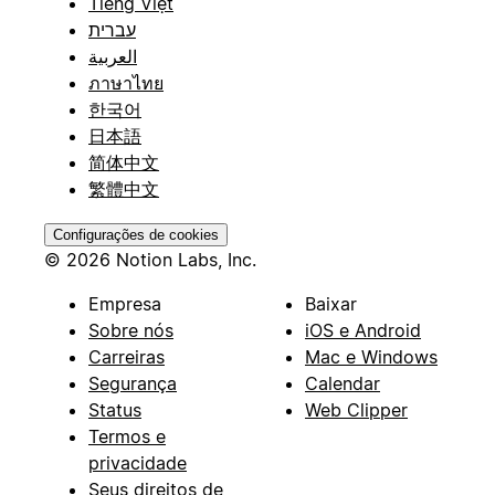
Tiếng Việt
עברית
العربية
ภาษาไทย
한국어
日本語
简体中文
繁體中文
Configurações de cookies
© 2026 Notion Labs, Inc.
Empresa
Baixar
Sobre nós
iOS e Android
Carreiras
Mac e Windows
Segurança
Calendar
Status
Web Clipper
Termos e
privacidade
Seus direitos de