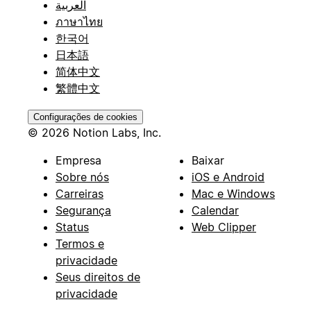
العربية
ภาษาไทย
한국어
日本語
简体中文
繁體中文
Configurações de cookies
© 2026 Notion Labs, Inc.
Empresa
Baixar
Sobre nós
iOS e Android
Carreiras
Mac e Windows
Segurança
Calendar
Status
Web Clipper
Termos e
privacidade
Seus direitos de
privacidade