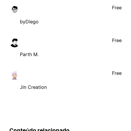
Free
byDiego
Free
Parth M.
Free
Jin Creation
Conteúdo relacionado