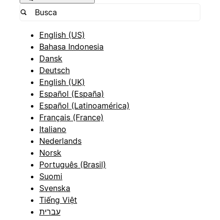
English (US)
Bahasa Indonesia
Dansk
Deutsch
English (UK)
Español (España)
Español (Latinoamérica)
Français (France)
Italiano
Nederlands
Norsk
Português (Brasil)
Suomi
Svenska
Tiếng Việt
עברית