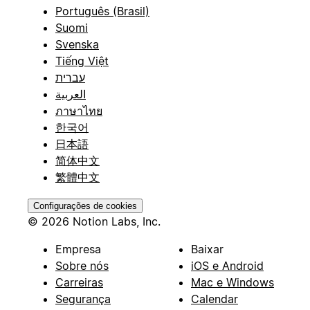
Português (Brasil)
Suomi
Svenska
Tiếng Việt
עברית
العربية
ภาษาไทย
한국어
日本語
简体中文
繁體中文
Configurações de cookies
© 2026 Notion Labs, Inc.
Empresa
Baixar
Sobre nós
iOS e Android
Carreiras
Mac e Windows
Segurança
Calendar