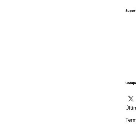
Supor
Compa
Últi
Term