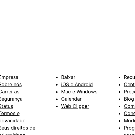
Empresa
Baixar
Recu
Sobre nós
iOS e Android
Cent
Carreiras
Mac e Windows
Preç
Segurança
Calendar
Blog
Status
Web Clipper
Com
Termos e
Con
privacidade
Mode
Seus direitos de
Prog