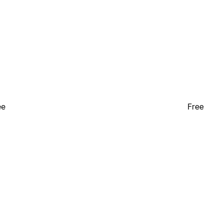
ee
Free