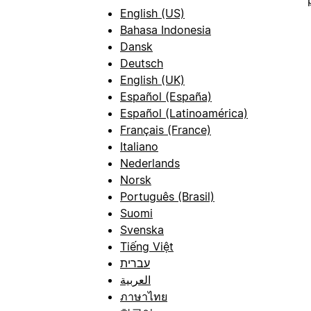
English (US)
Bahasa Indonesia
Dansk
Deutsch
English (UK)
Español (España)
Español (Latinoamérica)
Français (France)
Italiano
Nederlands
Norsk
Português (Brasil)
Suomi
Svenska
Tiếng Việt
עברית
العربية
ภาษาไทย