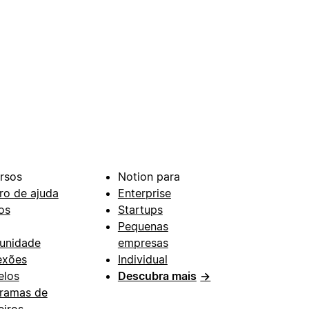
rsos
Notion para
ro de ajuda
Enterprise
os
Startups
Pequenas
unidade
empresas
exões
Individual
los
Descubra mais
→
ramas de