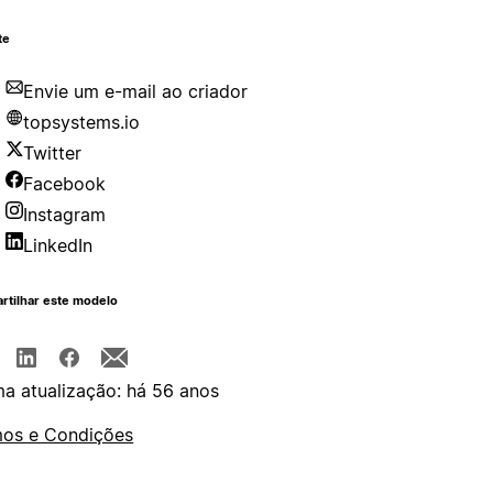
te
Envie um e-mail ao criador
topsystems.io
Twitter
Facebook
Instagram
LinkedIn
rtilhar este modelo
ma atualização: há 56 anos
os e Condições