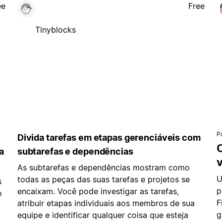
ee
Free
Tinyblocks
P
Divida tarefas em etapas gerenciáveis com
C
a
subtarefas e dependências
v
As subtarefas e dependências mostram como
U
todas as peças das suas tarefas e projetos se
s
p
encaixam. Você pode investigar as tarefas,
o
F
atribuir etapas individuais aos membros de sua
g
equipe e identificar qualquer coisa que esteja