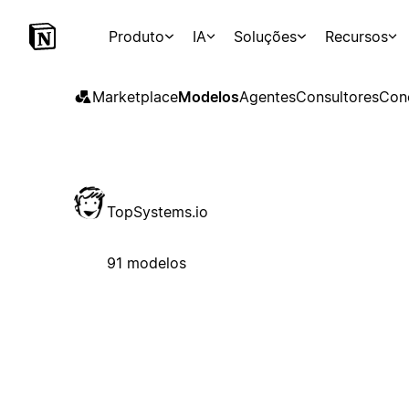
Produto
IA
Soluções
Recursos
Marketplace
Modelos
Agentes
Consultores
Con
TopSystems.io
91 modelos