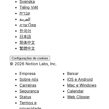
Svenska
Tiếng Việt
עברית
العربية
ภาษาไทย
한국어
日本語
简体中文
繁體中文
Configurações de cookies
© 2026 Notion Labs, Inc.
Empresa
Baixar
Sobre nós
iOS e Android
Carreiras
Mac e Windows
Segurança
Calendar
Status
Web Clipper
Termos e
privacidade