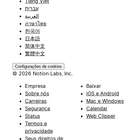
Tiếng Việt
עברית
العربية
ภาษาไทย
한국어
日本語
简体中文
繁體中文
Configurações de cookies
© 2026 Notion Labs, Inc.
Empresa
Baixar
Sobre nós
iOS e Android
Carreiras
Mac e Windows
Segurança
Calendar
Status
Web Clipper
Termos e
privacidade
Seus direitos de