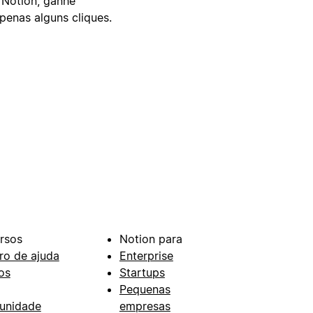
 Notion, ganhe
enas alguns cliques.
rsos
Notion para
ro de ajuda
Enterprise
os
Startups
Pequenas
unidade
empresas