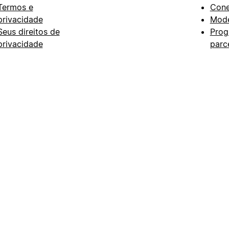
Termos e
Con
privacidade
Mode
Seus direitos de
Prog
privacidade
parc