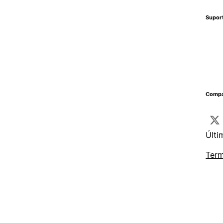
Supor
Compa
Últi
Term