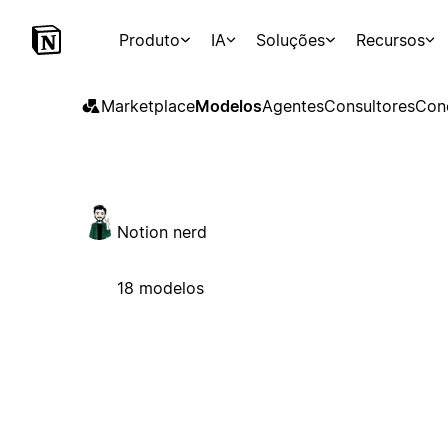
Produto
IA
Soluções
Recursos
Marketplace
Modelos
Agentes
Consultores
Con
Notion nerd
18 modelos