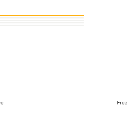
ee
Free