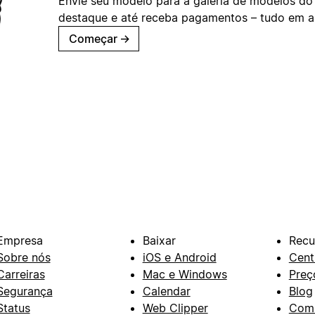
Envie seu modelo para a galeria de modelos do
destaque e até receba pagamentos – tudo em ap
Começar
→
Empresa
Baixar
Recu
Sobre nós
iOS e Android
Cent
Carreiras
Mac e Windows
Preç
Segurança
Calendar
Blog
Status
Web Clipper
Com