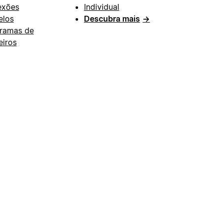
exões
Individual
los
Descubra mais
→
ramas de
eiros