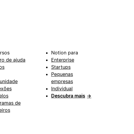
rsos
Notion para
ro de ajuda
Enterprise
os
Startups
Pequenas
unidade
empresas
exões
Individual
los
Descubra mais
→
ramas de
eiros