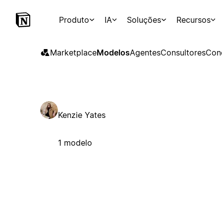
Produto
IA
Soluções
Recursos
Marketplace
Modelos
Agentes
Consultores
Con
Kenzie Yates
1 modelo