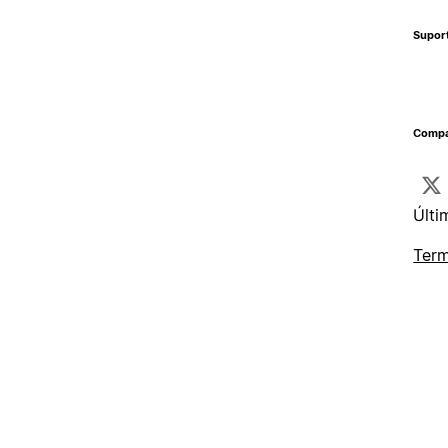
Supor
Compa
Últi
Term