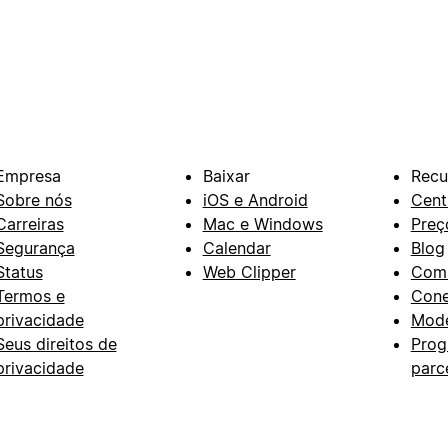
Empresa
Baixar
Recu
Sobre nós
iOS e Android
Cent
Carreiras
Mac e Windows
Preç
Segurança
Calendar
Blog
Status
Web Clipper
Com
Termos e
Con
privacidade
Mode
Seus direitos de
Prog
privacidade
parc