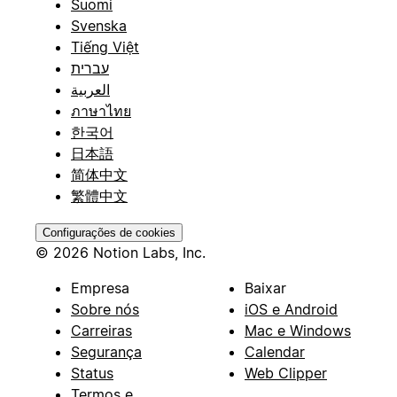
Suomi
Svenska
Tiếng Việt
עברית
العربية
ภาษาไทย
한국어
日本語
简体中文
繁體中文
Configurações de cookies
© 2026 Notion Labs, Inc.
Empresa
Baixar
Sobre nós
iOS e Android
Carreiras
Mac e Windows
Segurança
Calendar
Status
Web Clipper
Termos e