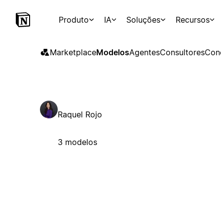
Produto
IA
Soluções
Recursos
Marketplace
Modelos
Agentes
Consultores
Con
Raquel Rojo
3 modelos