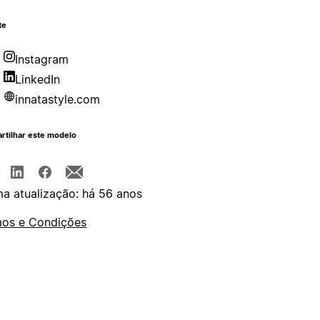
te
Instagram
LinkedIn
innatastyle.com
rtilhar este modelo
ma atualização: há 56 anos
os e Condições