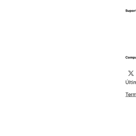
Supor
Compa
Últi
Term