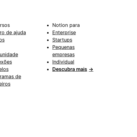
rsos
Notion para
ro de ajuda
Enterprise
os
Startups
Pequenas
unidade
empresas
exões
Individual
los
Descubra mais
→
ramas de
eiros