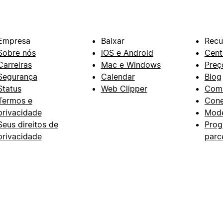
Empresa
Baixar
Recu
Sobre nós
iOS e Android
Cent
Carreiras
Mac e Windows
Preç
Segurança
Calendar
Blog
Status
Web Clipper
Com
Termos e
Con
privacidade
Mode
Seus direitos de
Prog
privacidade
parc