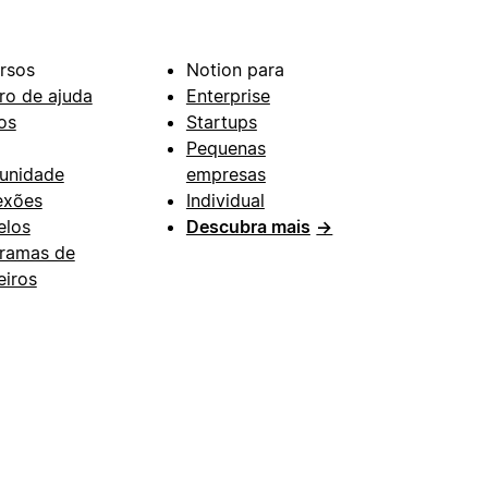
rsos
Notion para
ro de ajuda
Enterprise
os
Startups
Pequenas
unidade
empresas
exões
Individual
los
Descubra mais
→
ramas de
eiros