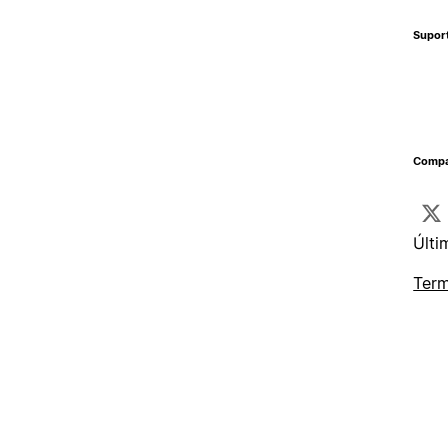
Supor
Compa
Últi
Term