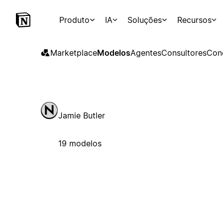
Produto
IA
Soluções
Recursos
Marketplace
Modelos
Agentes
Consultores
Con
Jamie Butler
19 modelos