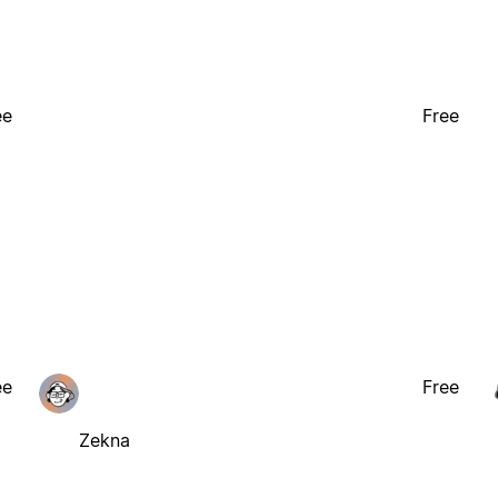
ee
Free
ee
Free
Zekna