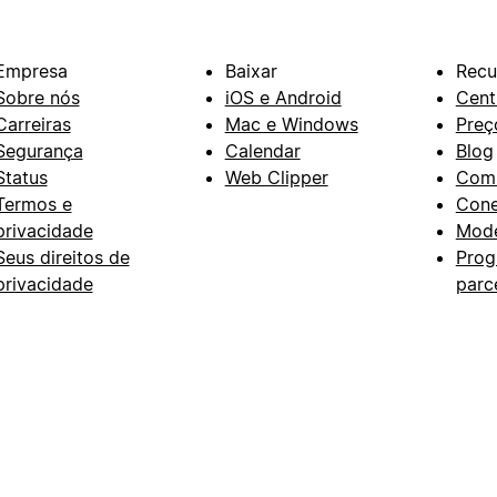
Empresa
Baixar
Recu
Sobre nós
iOS e Android
Cent
Carreiras
Mac e Windows
Preç
Segurança
Calendar
Blog
Status
Web Clipper
Com
Termos e
Con
privacidade
Mode
Seus direitos de
Prog
privacidade
parc