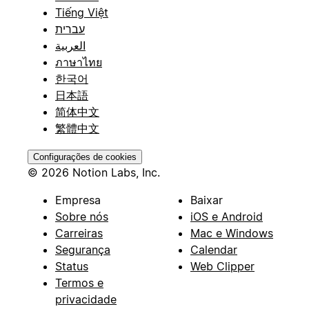
Tiếng Việt
עברית
العربية
ภาษาไทย
한국어
日本語
简体中文
繁體中文
Configurações de cookies
© 2026 Notion Labs, Inc.
Empresa
Baixar
Sobre nós
iOS e Android
Carreiras
Mac e Windows
Segurança
Calendar
Status
Web Clipper
Termos e
privacidade