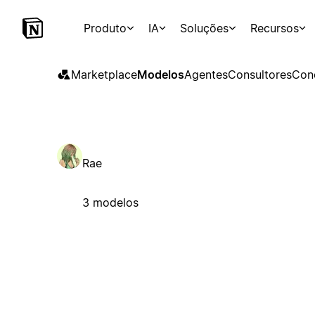
Produto
IA
Soluções
Recursos
Marketplace
Modelos
Agentes
Consultores
Con
Rae
3 modelos