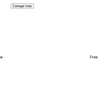
Carregar mais
ee
Free