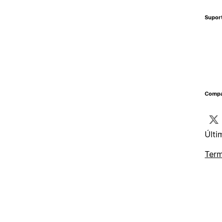
Supor
Compa
Últi
Term