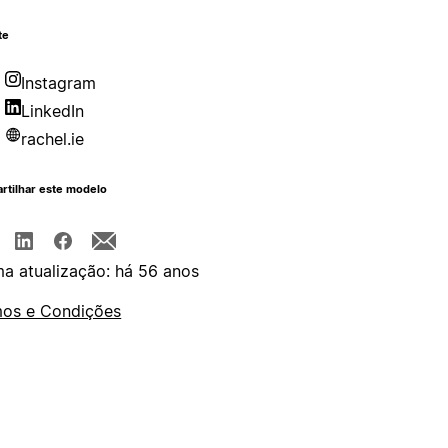
te
Instagram
LinkedIn
rachel.ie
rtilhar este modelo
ma atualização: há 56 anos
os e Condições