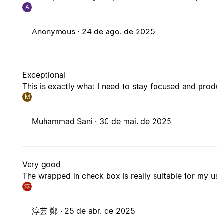
A
Anonymous ·
24 de ago. de 2025
Exceptional
This is exactly what I need to stay focused and prod
M
Muhammad Sani ·
30 de mai. de 2025
Very good
The wrapped in check box is really suitable for my 
淳
淳芸 鄭 ·
25 de abr. de 2025