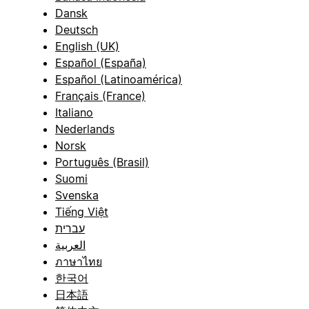
Dansk
Deutsch
English (UK)
Español (España)
Español (Latinoamérica)
Français (France)
Italiano
Nederlands
Norsk
Português (Brasil)
Suomi
Svenska
Tiếng Việt
עברית
العربية
ภาษาไทย
한국어
日本語