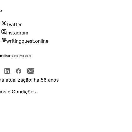
te
Twitter
Instagram
writingquest.online
rtilhar este modelo
ma atualização: há 56 anos
os e Condições