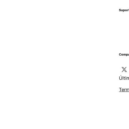
Supor
Compa
Últi
Term