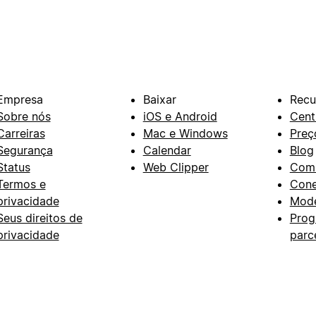
Empresa
Baixar
Recu
Sobre nós
iOS e Android
Cent
Carreiras
Mac e Windows
Preç
Segurança
Calendar
Blog
Status
Web Clipper
Com
Termos e
Con
privacidade
Mode
Seus direitos de
Prog
privacidade
parc