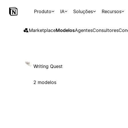
Produto
IA
Soluções
Recursos
Marketplace
Modelos
Agentes
Consultores
Con
Writing Quest
2 modelos