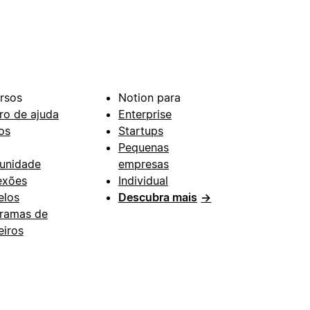
rsos
Notion para
ro de ajuda
Enterprise
os
Startups
Pequenas
unidade
empresas
exões
Individual
los
Descubra mais
→
ramas de
eiros