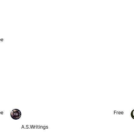
ee
ee
Free
A.S.Writings