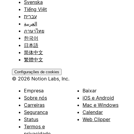
Svenska
Tiếng Việt
עברית
العربية
ภาษาไทย
한국어
日本語
简体中文
繁體中文
Configurações de cookies
© 2026 Notion Labs, Inc.
Empresa
Baixar
Sobre nós
iOS e Android
Carreiras
Mac e Windows
Segurança
Calendar
Status
Web Clipper
Termos e
privacidade