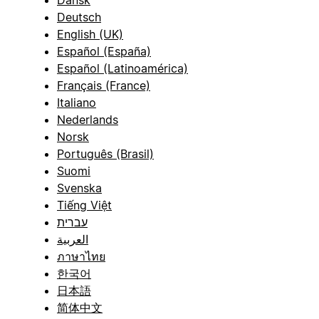
Dansk
Deutsch
English (UK)
Español (España)
Español (Latinoamérica)
Français (France)
Italiano
Nederlands
Norsk
Português (Brasil)
Suomi
Svenska
Tiếng Việt
עברית
العربية
ภาษาไทย
한국어
日本語
简体中文