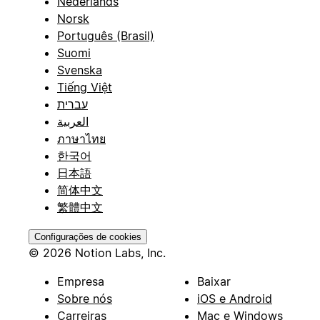
Nederlands
Norsk
Português (Brasil)
Suomi
Svenska
Tiếng Việt
עברית
العربية
ภาษาไทย
한국어
日本語
简体中文
繁體中文
Configurações de cookies
© 2026 Notion Labs, Inc.
Empresa
Baixar
Sobre nós
iOS e Android
Carreiras
Mac e Windows