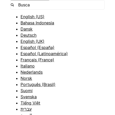
English (US)
Bahasa Indonesia
Dansk
Deutsch
English (UK)
Español (España)
Español (Latinoamérica)
Français (France)
Italiano
Nederlands
Norsk
Português (Brasil)
Suomi
Svenska
Tiếng Việt
עברית