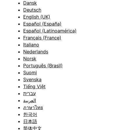
Dansk
Deutsch
English (UK)
Español (España)
Español (Latinoamérica)
Français (France)
Italiano
Nederlands
Norsk
Português (Brasil)
Suomi
Svenska
Tiếng Việt
עברית
العربية
ภาษาไทย
한국어
日本語
简体中文