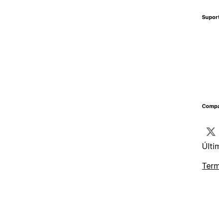
Supor
Compa
Últi
Term