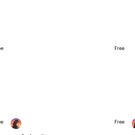
ee
Free
ee
Free