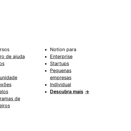
rsos
Notion para
ro de ajuda
Enterprise
os
Startups
Pequenas
unidade
empresas
exões
Individual
los
Descubra mais
→
ramas de
eiros