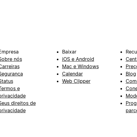
Empresa
Baixar
Recu
Sobre nós
iOS e Android
Cent
Carreiras
Mac e Windows
Preç
Segurança
Calendar
Blog
Status
Web Clipper
Com
Termos e
Con
privacidade
Mode
Seus direitos de
Prog
privacidade
parc