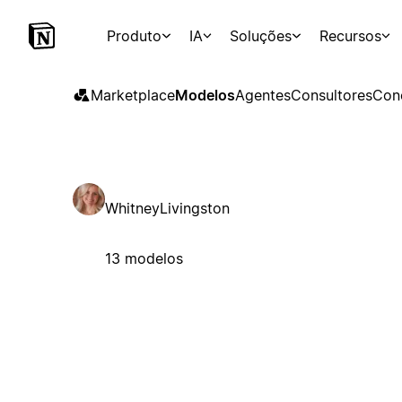
Produto
IA
Soluções
Recursos
Marketplace
Modelos
Agentes
Consultores
Con
WhitneyLivingston
13 modelos