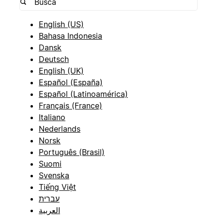
English (US)
Bahasa Indonesia
Dansk
Deutsch
English (UK)
Español (España)
Español (Latinoamérica)
Français (France)
Italiano
Nederlands
Norsk
Português (Brasil)
Suomi
Svenska
Tiếng Việt
עברית
العربية