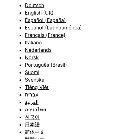
Deutsch
English (UK)
Español (España)
Español (Latinoamérica)
Français (France)
Italiano
Nederlands
Norsk
Português (Brasil)
Suomi
Svenska
Tiếng Việt
עברית
العربية
ภาษาไทย
한국어
日本語
简体中文