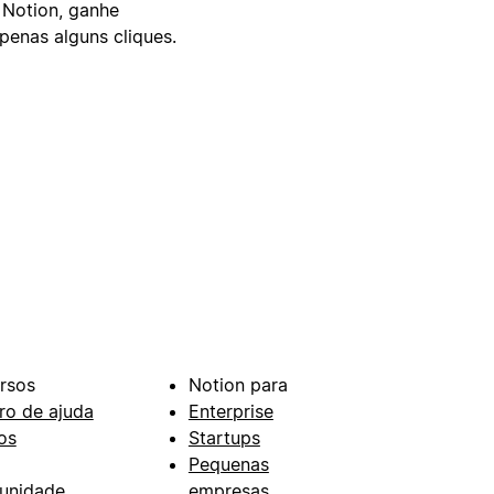
 Notion, ganhe
enas alguns cliques.
rsos
Notion para
ro de ajuda
Enterprise
os
Startups
Pequenas
unidade
empresas