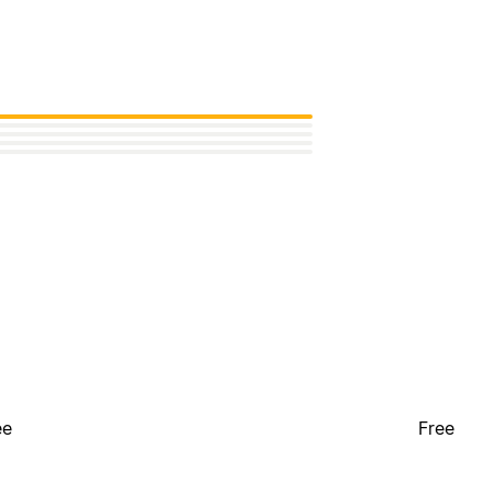
ee
Free