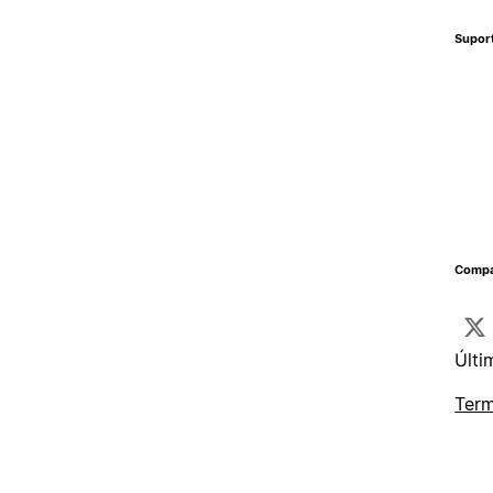
Supor
Compa
Últi
Term