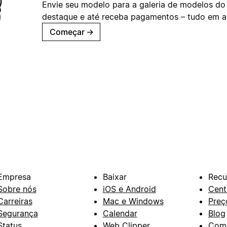
Envie seu modelo para a galeria de modelos do
destaque e até receba pagamentos – tudo em ap
Começar
→
Empresa
Baixar
Recu
Sobre nós
iOS e Android
Cent
Carreiras
Mac e Windows
Preç
Segurança
Calendar
Blog
Status
Web Clipper
Com