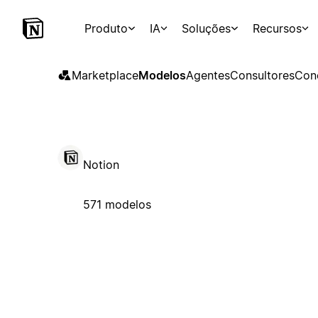
Produto
IA
Soluções
Recursos
Marketplace
Modelos
Agentes
Consultores
Con
Notion
571 modelos