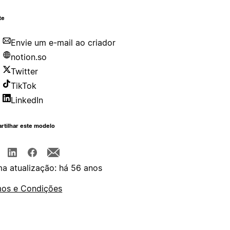
te
Envie um e-mail ao criador
notion.so
Twitter
TikTok
LinkedIn
rtilhar este modelo
ma atualização: há 56 anos
os e Condições