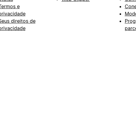
Termos e
Con
privacidade
Mode
Seus direitos de
Prog
privacidade
parc