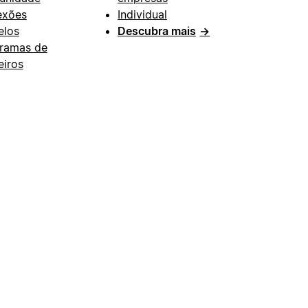
exões
Individual
los
Descubra mais
→
ramas de
eiros