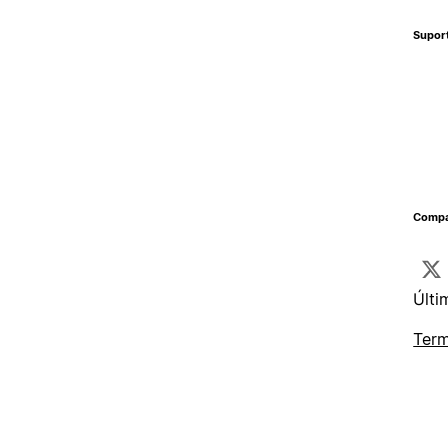
Supor
Compa
Últi
Term