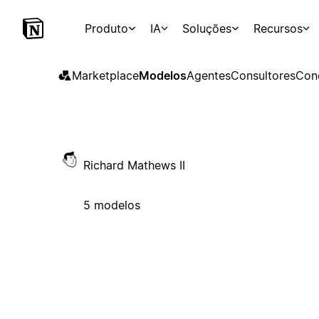
Produto
IA
Soluções
Recursos
Marketplace
Modelos
Agentes
Consultores
Con
Richard Mathews II
5 modelos