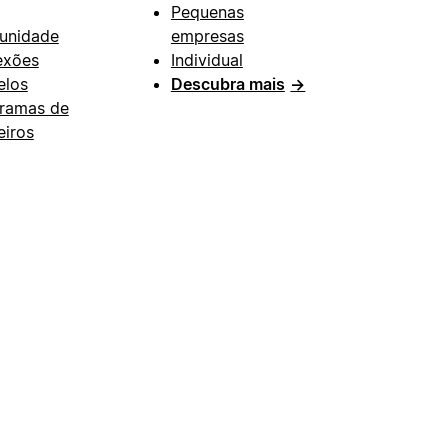
Pequenas
unidade
empresas
exões
Individual
los
Descubra mais
→
ramas de
eiros