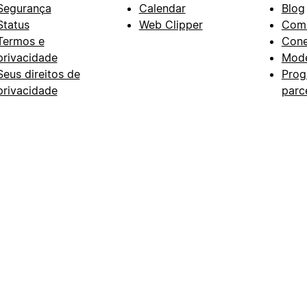
Segurança
Calendar
Blog
Status
Web Clipper
Com
Termos e
Con
privacidade
Mode
Seus direitos de
Prog
privacidade
parc