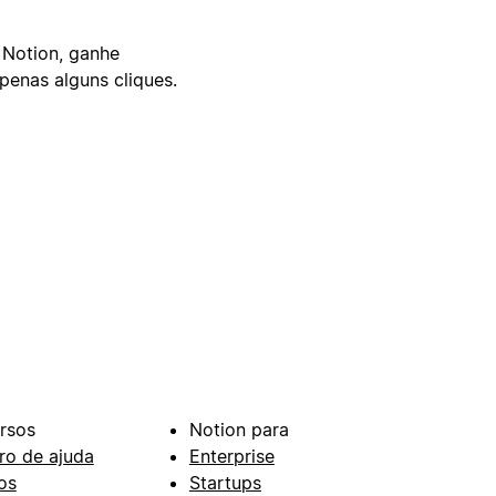
 Notion, ganhe
enas alguns cliques.
rsos
Notion para
ro de ajuda
Enterprise
os
Startups