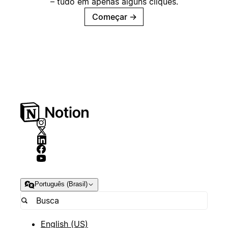
– tudo em apenas alguns cliques.
Começar
→
Português (Brasil)
English (US)