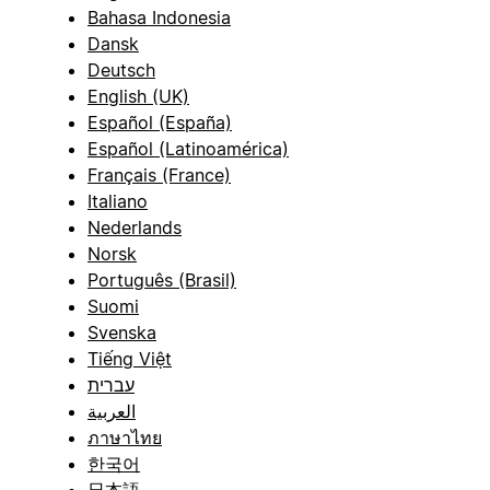
Bahasa Indonesia
Dansk
Deutsch
English (UK)
Español (España)
Español (Latinoamérica)
Français (France)
Italiano
Nederlands
Norsk
Português (Brasil)
Suomi
Svenska
Tiếng Việt
עברית
العربية
ภาษาไทย
한국어
日本語