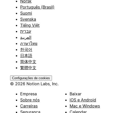
Norsk
Português (Brasil)
Suomi
Svenska
Tiếng Việt
עברית
العربية
ภาษาไทย
한국어
日本語
简体中文
繁體中文
Configurações de cookies
© 2026 Notion Labs, Inc.
Empresa
Baixar
Sobre nós
iOS e Android
Carreiras
Mac e Windows
Segurança
Calendar