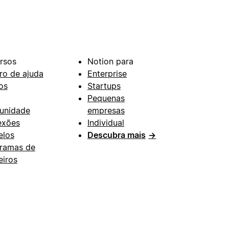
rsos
Notion para
ro de ajuda
Enterprise
os
Startups
Pequenas
unidade
empresas
exões
Individual
los
Descubra mais
→
ramas de
eiros