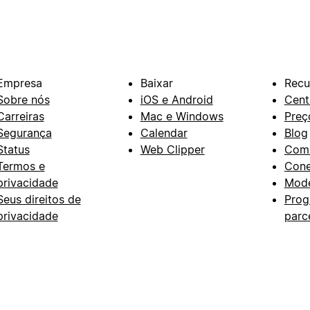
Empresa
Baixar
Recu
Sobre nós
iOS e Android
Cent
Carreiras
Mac e Windows
Preç
Segurança
Calendar
Blog
Status
Web Clipper
Com
Termos e
Con
privacidade
Mode
Seus direitos de
Prog
privacidade
parc