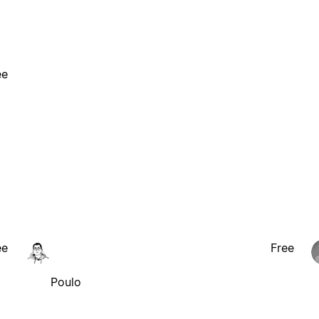
ee
ee
Free
Poulo