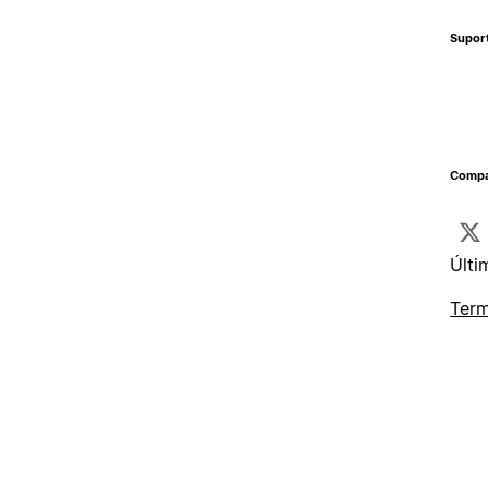
Supor
Compa
Últi
Term