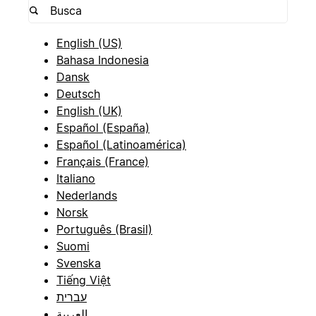
English (US)
Bahasa Indonesia
Dansk
Deutsch
English (UK)
Español (España)
Español (Latinoamérica)
Français (France)
Italiano
Nederlands
Norsk
Português (Brasil)
Suomi
Svenska
Tiếng Việt
עברית
العربية