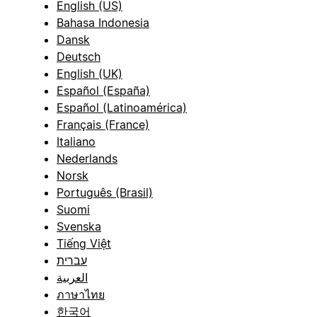
English (US)
Bahasa Indonesia
Dansk
Deutsch
English (UK)
Español (España)
Español (Latinoamérica)
Français (France)
Italiano
Nederlands
Norsk
Português (Brasil)
Suomi
Svenska
Tiếng Việt
עברית
العربية
ภาษาไทย
한국어