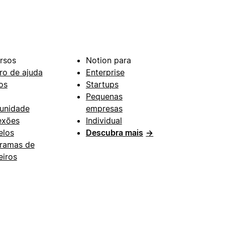
rsos
Notion para
ro de ajuda
Enterprise
os
Startups
Pequenas
unidade
empresas
exões
Individual
los
Descubra mais
→
ramas de
eiros