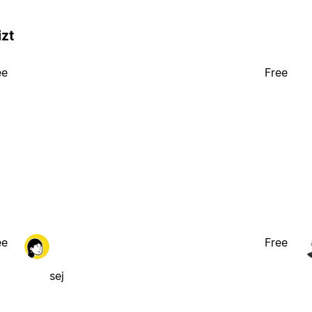
izt
ee
Free
ee
Free
sej