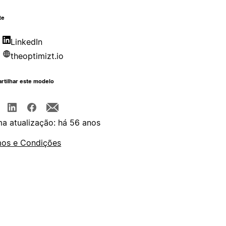
te
LinkedIn
theoptimizt.io
rtilhar este modelo
ma atualização: há 56 anos
os e Condições