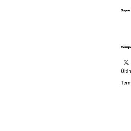
Supor
Compa
Últi
Term