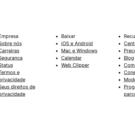
Empresa
Baixar
Recu
Sobre nós
iOS e Android
Cent
Carreiras
Mac e Windows
Preç
Segurança
Calendar
Blog
Status
Web Clipper
Com
Termos e
Con
privacidade
Mode
Seus direitos de
Prog
privacidade
parc