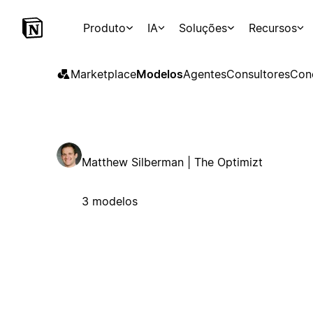
Produto
IA
Soluções
Recursos
Marketplace
Modelos
Agentes
Consultores
Con
Matthew Silberman | The Optimizt
3 modelos