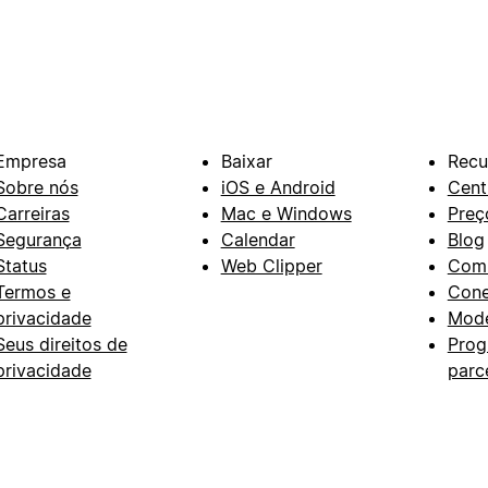
Empresa
Baixar
Recu
Sobre nós
iOS e Android
Cent
Carreiras
Mac e Windows
Preç
Segurança
Calendar
Blog
Status
Web Clipper
Com
Termos e
Con
privacidade
Mode
Seus direitos de
Prog
privacidade
parc