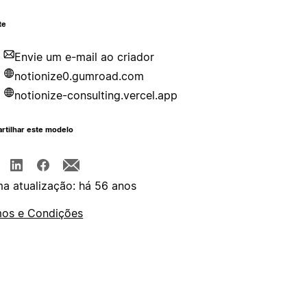
te
Envie um e-mail ao criador
notionize0.gumroad.com
notionize-consulting.vercel.app
rtilhar este modelo
ma atualização: há 56 anos
os e Condições