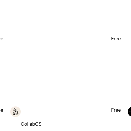
ee
Free
ee
Free
CollabOS