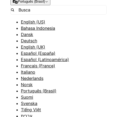
Português (Brasil)
English (US)
Bahasa Indonesia
Dansk
Deutsch
English (UK)
Español (España)
Español (Latinoamérica)
Français (France)
Italiano
Nederlands
Norsk
Português (Brasil)
Suomi
Svenska
Tiếng Việt
עברית